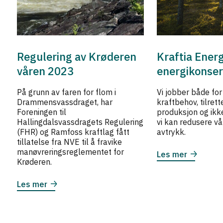
Regulering av Krøderen
Kraftia Energ
våren 2023
energikonse
På grunn av faren for flom i
Vi jobber både for
Drammensvassdraget, har
kraftbehov, tilret
Foreningen til
produksjon og ikk
Hallingdalsvassdragets Regulering
vi kan redusere vå
(FHR) og Ramfoss kraftlag fått
avtrykk.
tillatelse fra NVE til å fravike
d
manøvreringsreglementet for
Les mer
Krøderen.
n
Les mer