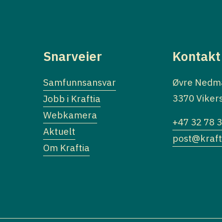
Snarveier
Kontakt
Samfunnsansvar
Øvre Nedm
3370 Viker
Jobb i Kraftia
Webkamera
+47 32 78 
Aktuelt
post@kraft
Om Kraftia