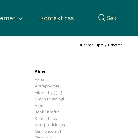
ernet
Kontakt oss
Søk
Du er her:
Hjem
/
Tjenester
Sider
Aktuelt
Årsrapporter
Fiberutbygging
Grønn teknologi
Hjem
Jobb i Kraftia
Kontakt oss
Kraftproduksjon
Om konsernet
Om Kraftia